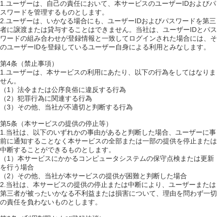
1.ユーザーは、自己の責任において、本サービスのユーザーIDおよびパ
スワードを管理するものとします。
2.ユーザーは、いかなる場合にも、ユーザーIDおよびパスワードを第三
者に譲渡または貸与することはできません。当社は、ユーザーIDとパス
ワードの組み合わせが登録情報と一致してログインされた場合には、そ
のユーザーIDを登録しているユーザー自身による利用とみなします。
第4条（禁止事項）
1.ユーザーは、本サービスの利用にあたり、以下の行為をしてはなりま
せん。
（1）法令または公序良俗に違反する行為
（2）犯罪行為に関連する行為
（3）その他、当社が不適切と判断する行為
第5条（本サービスの提供の停止等）
1.当社は、以下のいずれかの事由があると判断した場合、ユーザーに事
前に通知することなく本サービスの全部または一部の提供を停止または
中断することができるものとします。
（1）本サービスにかかるコンピュータシステムの保守点検または更新
を行う場合
（2）その他、当社が本サービスの提供が困難と判断した場合
2.当社は、本サービスの提供の停止または中断により、ユーザーまたは
第三者が被ったいかなる不利益または損害について、理由を問わず一切
の責任を負わないものとします。