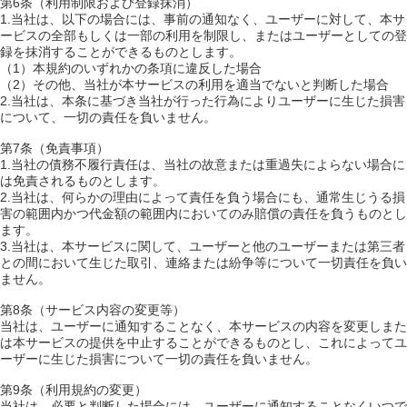
第6条（利用制限および登録抹消）
1.当社は、以下の場合には、事前の通知なく、ユーザーに対して、本サ
ービスの全部もしくは一部の利用を制限し、またはユーザーとしての登
録を抹消することができるものとします。
（1）本規約のいずれかの条項に違反した場合
（2）その他、当社が本サービスの利用を適当でないと判断した場合
2.当社は、本条に基づき当社が行った行為によりユーザーに生じた損害
について、一切の責任を負いません。
第7条（免責事項）
1.当社の債務不履行責任は、当社の故意または重過失によらない場合に
は免責されるものとします。
2.当社は、何らかの理由によって責任を負う場合にも、通常生じうる損
害の範囲内かつ代金額の範囲内においてのみ賠償の責任を負うものとし
ます。
3.当社は、本サービスに関して、ユーザーと他のユーザーまたは第三者
との間において生じた取引、連絡または紛争等について一切責任を負い
ません。
第8条（サービス内容の変更等）
当社は、ユーザーに通知することなく、本サービスの内容を変更しまた
は本サービスの提供を中止することができるものとし、これによってユ
ーザーに生じた損害について一切の責任を負いません。
第9条（利用規約の変更）
当社は、必要と判断した場合には、ユーザーに通知することなくいつで